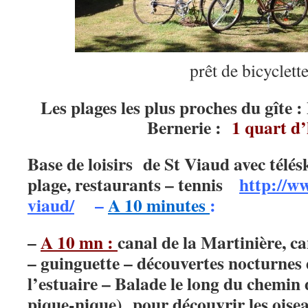
prêt de bicyclett
Les plages les plus proches du gîte 
Bernerie :
1 quart d
Base de loisirs de St Viaud avec télés
plage, restaurants – tennis
http://w
viaud/
–
A 10 minutes
:
–
A 10 mn :
canal de la Martinière, 
– guinguette – découvertes nocturnes 
l’estuaire – Balade le long du chemin 
pique-nique) pour découvrir les oiseau