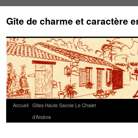
Gîte de charme et caractère 
Accueil
Gîtes Haute Savoie Le Chalet
Aller
d’Arsène
au
contenu