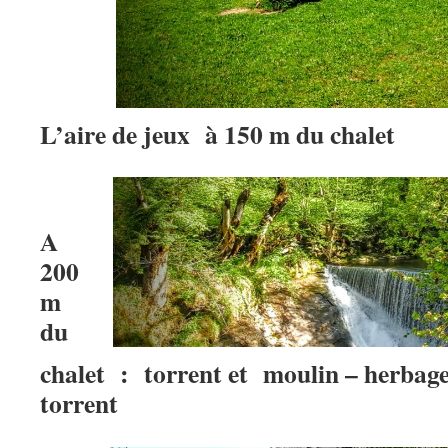
L’aire de jeux
à 150 m du chalet
A
200
m
du
chalet : torrent et moulin – herbage 
torrent