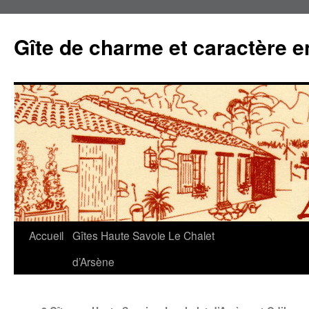
Gîte de charme et caractère 
Accueil
Gîtes Haute Savoie Le Chalet
Aller
d’Arsène
au
contenu