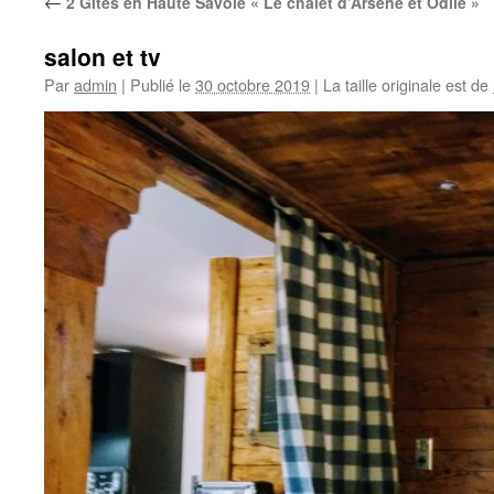
←
2 Gîtes en Haute Savoie « Le chalet d’Arsène et Odile »
salon et tv
Par
admin
|
Publié le
30 octobre 2019
|
La taille originale est de