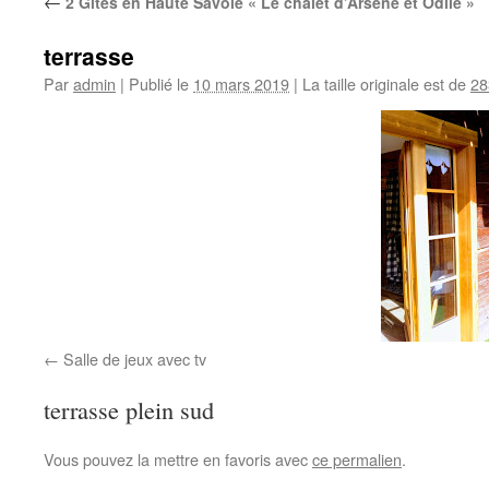
←
2 Gîtes en Haute Savoie « Le chalet d’Arsène et Odile »
terrasse
Par
admin
|
Publié le
10 mars 2019
|
La taille originale est de
28
Salle de jeux avec tv
terrasse plein sud
Vous pouvez la mettre en favoris avec
ce permalien
.