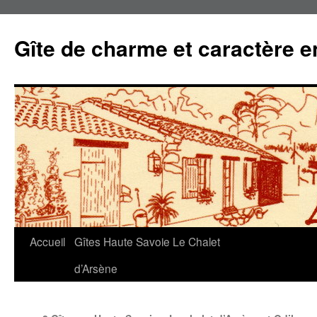
Gîte de charme et caractère 
Accueil
Gîtes Haute Savoie Le Chalet
Aller
d’Arsène
au
contenu